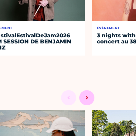
EMENT
ÉVÈNEMENT
stivalEstivalDeJam2026
3 nights with
M SESSION DE BENJAMIN
concert au 38
NZ