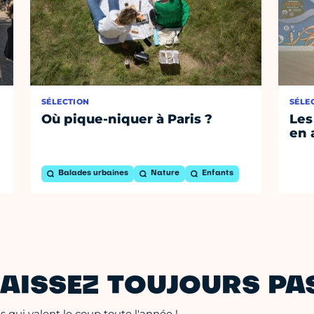
SÉLECTION
SÉLE
Où pique-niquer à Paris ?
Les
en 
Balades urbaines
Nature
Enfants
AISSEZ TOUJOURS PAS
 qui valent le coup toute l'année !