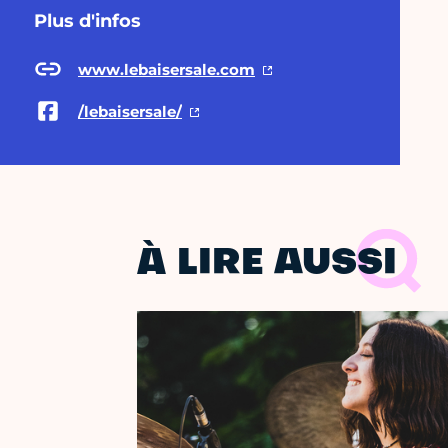
Plus d'infos
www.lebaisersale.com
/lebaisersale/
À LIRE AUSSI