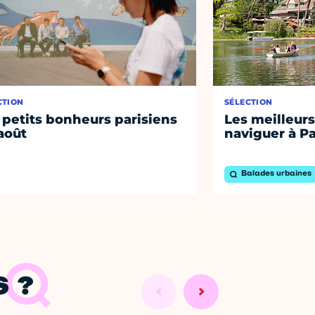
CTION
SÉLECTION
 petits bonheurs parisiens
Les meilleurs
août
naviguer à Pa
Balades urbaines
 ?