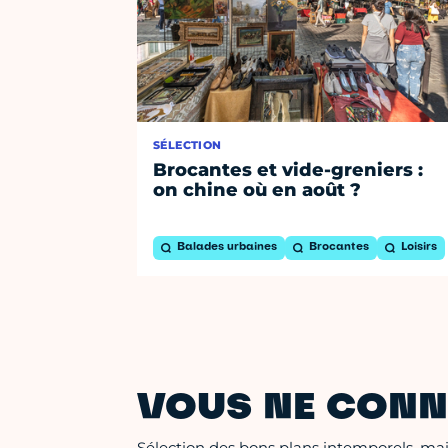
SÉLECTION
Brocantes et vide-greniers :
on chine où en août ?
Balades urbaines
Brocantes
Loisirs
VOUS NE CONN
Sélection des bons plans intemporels, mais