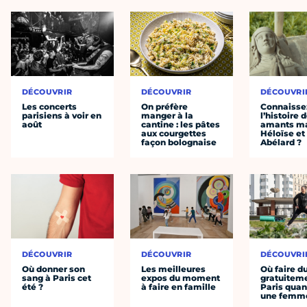
DÉCOUVRIR
DÉCOUVRIR
DÉCOUVRI
Les concerts
On préfère
Connaisse
parisiens à voir en
manger à la
l’histoire 
août
cantine : les pâtes
amants ma
aux courgettes
Héloïse et
façon bolognaise
Abélard ?
DÉCOUVRIR
DÉCOUVRIR
DÉCOUVRI
Où donner son
Les meilleures
Où faire d
sang à Paris cet
expos du moment
gratuitem
été ?
à faire en famille
Paris quan
une femm