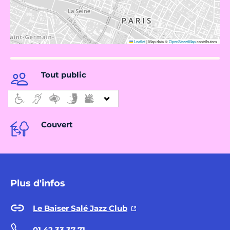
Leaflet
|
Map data ©
OpenStreetMap
contributors
Tout public
Couvert
Plus d'infos
Le Baiser Salé Jazz Club
01 42 33 37 71