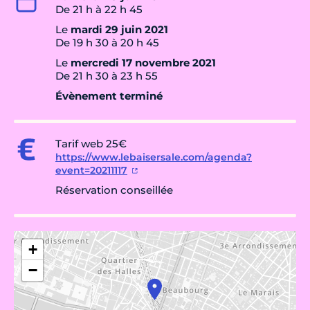
De 21 h à 22 h 45
Le
mardi 29 juin 2021
De 19 h 30 à 20 h 45
Le
mercredi 17 novembre 2021
De 21 h 30 à 23 h 55
Évènement terminé
Tarif web 25€
https://www.lebaisersale.com/agenda?
event=20211117
Réservation conseillée
+
−