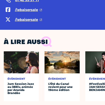
/lebaisersale
/lebaisersale
À LIRE AUSSI
ÉVÈNEMENT
ÉVÈNEMENT
ÉVÈNEMEN
Jam Session Jazz
L’Été du Canal
#Festival
au 38Riv, animée
revient pour une
JAM SESS
par Ananda
19ème édition
BENJAMIN
Brandão