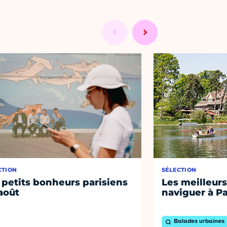
CTION
SÉLECTION
 petits bonheurs parisiens
Les meilleurs
août
naviguer à Pa
Balades urbaines