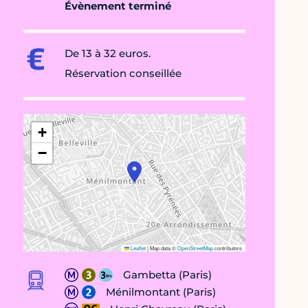
Évènement terminé
De 13 à 32 euros.
Réservation conseillée
+
−
Leaflet
|
Map data ©
OpenStreetMap
contributors
Gambetta (Paris)
Ménilmontant (Paris)