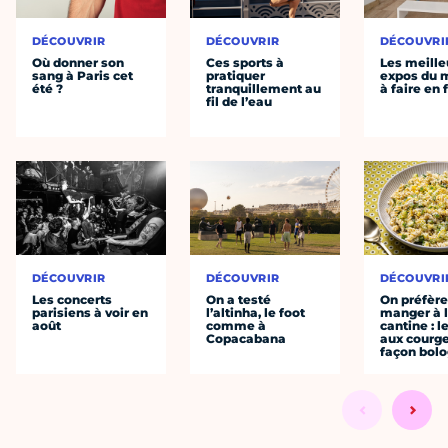
DÉCOUVRIR
DÉCOUVRIR
DÉCOUVRI
Où donner son
Ces sports à
Les meille
sang à Paris cet
pratiquer
expos du
été ?
tranquillement au
à faire en 
fil de l’eau
DÉCOUVRIR
DÉCOUVRIR
DÉCOUVRI
Les concerts
On a testé
On préfèr
parisiens à voir en
l’altinha, le foot
manger à 
août
comme à
cantine : l
Copacabana
aux courge
façon bol