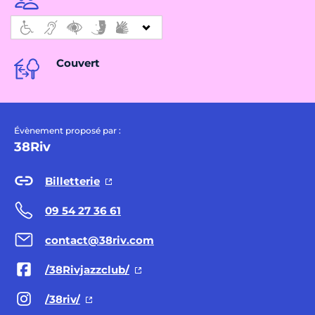
Couvert
Évènement proposé par :
38Riv
Billetterie
09 54 27 36 61
contact@38riv.com
/38Rivjazzclub/
/38riv/