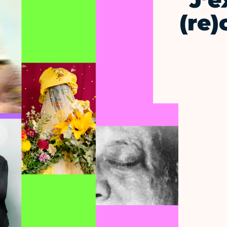
"J’e
(re)