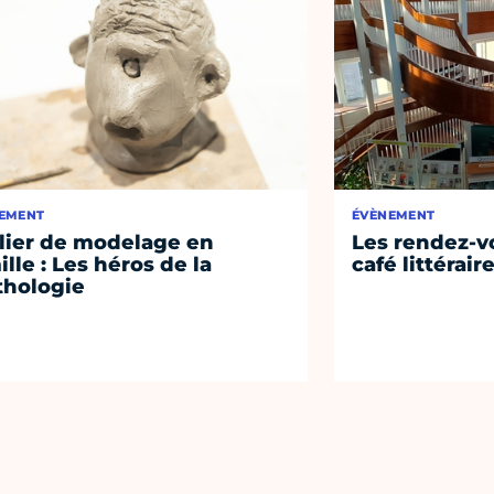
EMENT
ÉVÈNEMENT
lier de modelage en
Les rendez-vo
ille : Les héros de la
café littérair
hologie