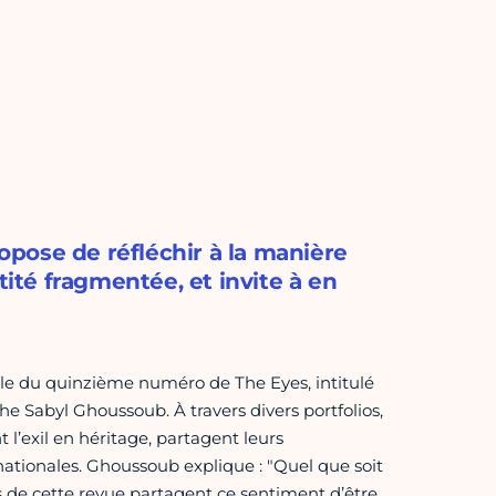
pose de réfléchir à la manière
tité fragmentée, et invite à en
ale du quinzième numéro de The Eyes, intitulé
phe Sabyl Ghoussoub. À travers divers portfolios,
t l’exil en héritage, partagent leurs
nationales. Ghoussoub explique : "Quel que soit
hes de cette revue partagent ce sentiment d’être