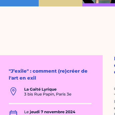
"J’exile" : comment (re)créer de
l'art en exil
La Gaîté Lyrique
3 bis Rue Papin, Paris 3e
Le
jeudi 7 novembre 2024