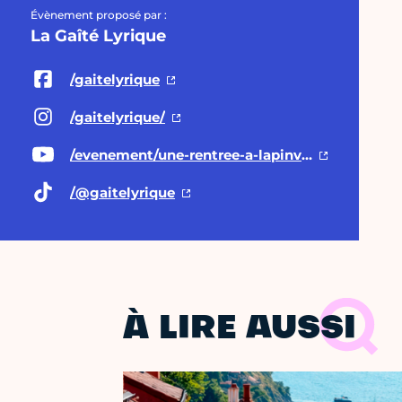
Évènement proposé par :
La Gaîté Lyrique
/gaitelyrique
/gaitelyrique/
/evenement/une-rentree-a-lapinville
/@gaitelyrique
À LIRE AUSSI