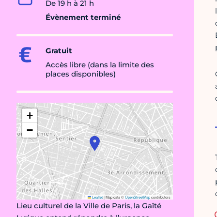
De 19 h à 21 h
Évènement terminé
Gratuit
Accès libre (dans la limite des
places disponibles)
+
−
Leaflet
|
Map data ©
OpenStreetMap
contributors
Lieu culturel de la Ville de Paris, la Gaîté