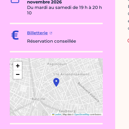
novembre 2026
Du mardi au samedi de 19 h à 20 h
10
Billetterie
Réservation conseillée
+
−
Leaflet
|
Map data ©
OpenStreetMap
contributors