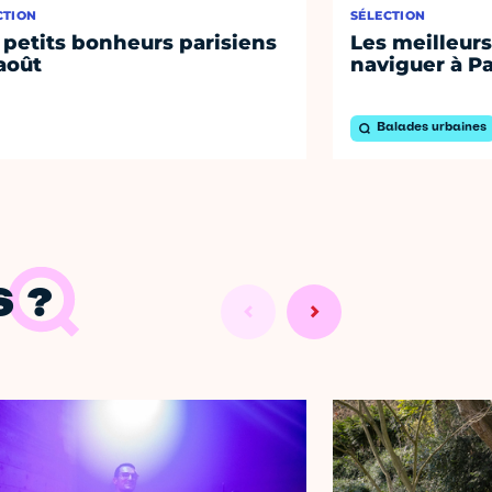
CTION
SÉLECTION
 petits bonheurs parisiens
Les meilleurs
août
naviguer à Pa
Balades urbaines
 ?