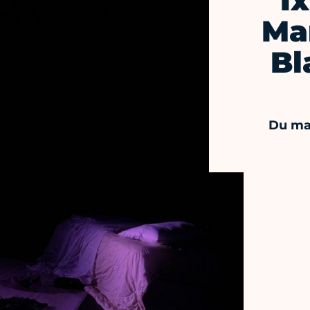
Ix
Ma
Bl
Du ma