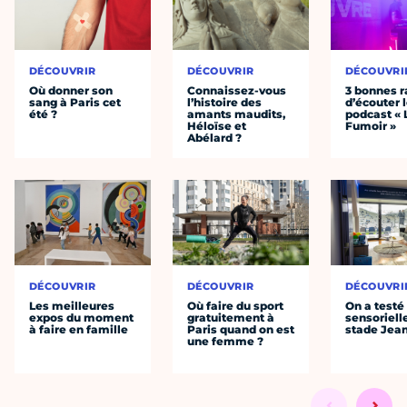
DÉCOUVRIR
DÉCOUVRIR
DÉCOUVRI
Où donner son
Connaissez-vous
3 bonnes r
sang à Paris cet
l’histoire des
d’écouter 
été ?
amants maudits,
podcast « 
Héloïse et
Fumoir »
Abélard ?
DÉCOUVRIR
DÉCOUVRIR
DÉCOUVRI
Les meilleures
Où faire du sport
On a testé 
expos du moment
gratuitement à
sensoriell
à faire en famille
Paris quand on est
stade Jea
une femme ?