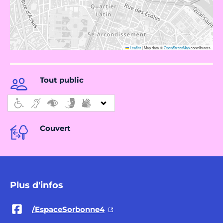
Leaflet
|
Map data ©
OpenStreetMap
contributors
Tout public
Couvert
Plus d'infos
/EspaceSorbonne4