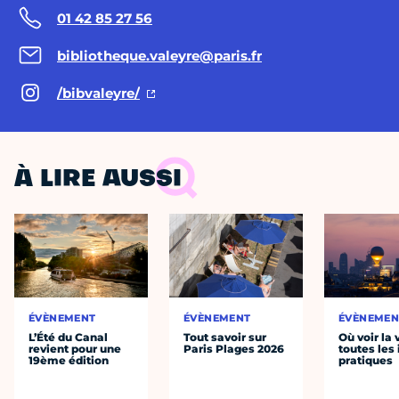
01 42 85 27 56
bibliotheque.valeyre@paris.fr
/bibvaleyre/
À LIRE AUSSI
ÉVÈNEMENT
ÉVÈNEMENT
ÉVÈNEMEN
L’Été du Canal
Tout savoir sur
Où voir la 
revient pour une
Paris Plages 2026
toutes les 
19ème édition
pratiques