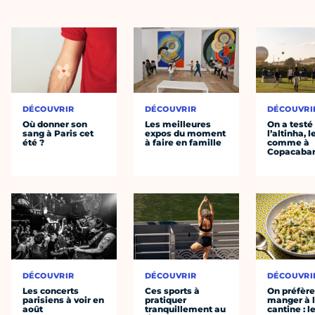
DÉCOUVRIR
DÉCOUVRIR
DÉCOUVRI
Où donner son
Les meilleures
On a testé
sang à Paris cet
expos du moment
l’altinha, l
été ?
à faire en famille
comme à
Copacaba
DÉCOUVRIR
DÉCOUVRIR
DÉCOUVRI
Les concerts
Ces sports à
On préfèr
parisiens à voir en
pratiquer
manger à 
août
tranquillement au
cantine : l