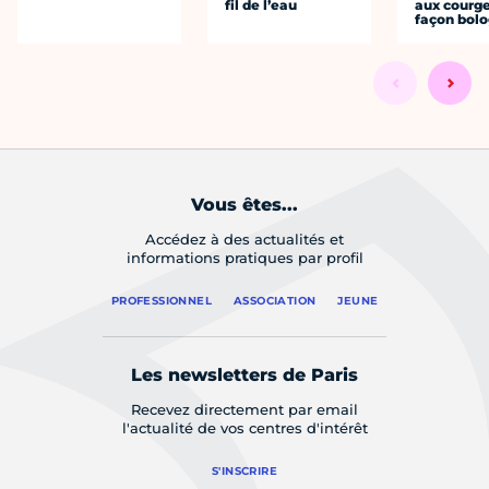
fil de l’eau
aux courge
façon bol
Vous êtes...
Accédez à des actualités et
informations pratiques par profil
PROFESSIONNEL
ASSOCIATION
JEUNE
Les newsletters de Paris
Recevez directement par email
l'actualité de vos centres d'intérêt
S'INSCRIRE