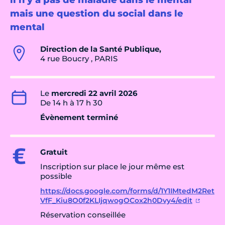
il n'y a pas de maladie dans le mental
mais une question du social dans le
mental
Direction de la Santé Publique,
4 rue Boucry , PARIS
Le
mercredi 22 avril 2026
De 14 h à 17 h 30
Évènement terminé
Gratuit
Inscription sur place le jour même est
possible
https://docs.google.com/forms/d/1Y1IMtedM2Ret
VfF_Kiu8O0f2KLIjqwogOCox2h0Dvy4/edit
Réservation conseillée