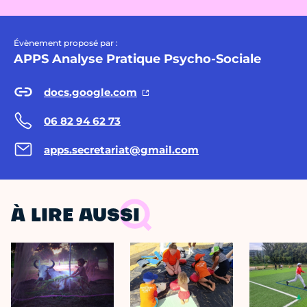
Évènement proposé par :
APPS Analyse Pratique Psycho-Sociale
docs.google.com
06 82 94 62 73
apps.secretariat@gmail.com
À LIRE AUSSI