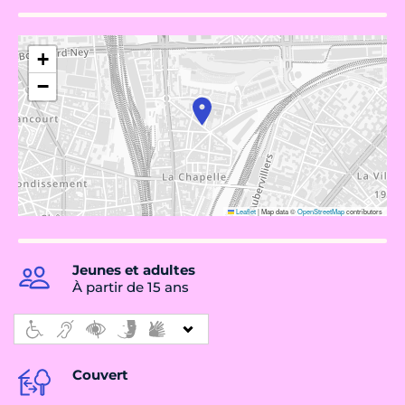
+
−
Leaflet
|
Map data ©
OpenStreetMap
contributors
Jeunes et adultes
À partir de 15 ans
Couvert