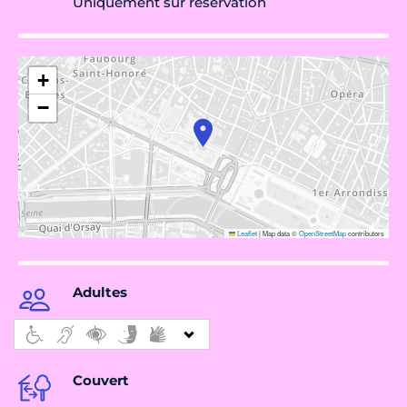
Uniquement sur réservation
+
−
Leaflet
|
Map data ©
OpenStreetMap
contributors
Adultes
Couvert