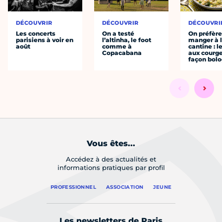
DÉCOUVRIR
DÉCOUVRIR
DÉCOUVRI
Les concerts
On a testé
On préfèr
parisiens à voir en
l’altinha, le foot
manger à 
août
comme à
cantine : l
Copacabana
aux courge
façon bol
Vous êtes...
Accédez à des actualités et
informations pratiques par profil
PROFESSIONNEL
ASSOCIATION
JEUNE
Les newsletters de Paris