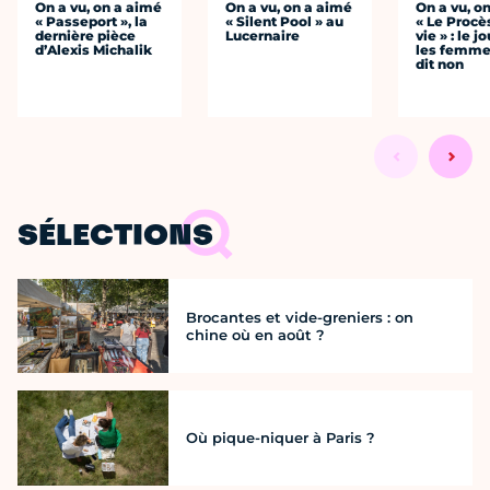
On a vu, on a aimé
On a vu, on a aimé
On a vu, o
« Passeport », la
« Silent Pool » au
« Le Procè
dernière pièce
Lucernaire
vie » : le j
d’Alexis Michalik
les femme
dit non
SÉLECTIONS
Brocantes et vide-greniers : on
chine où en août ?
Où pique-niquer à Paris ?