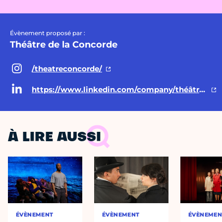
Évènement proposé par :
Théâtre de la Concorde
/theatreconcorde/
https://www.linkedin.com/company/théâtre-de-la-concorde/?viewAsMember=true
À LIRE AUSSI
ÉVÈNEMENT
ÉVÈNEMENT
ÉVÈNEMEN