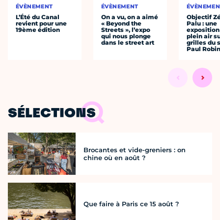
ÉVÈNEMENT
ÉVÈNEMENT
ÉVÈNEMEN
L’Été du Canal
On a vu, on a aimé
Objectif Z
revient pour une
« Beyond the
Palu : une
19ème édition
Streets », l’expo
exposition
qui nous plonge
plein air s
dans le street art
grilles du
Paul Robi
SÉLECTIONS
Brocantes et vide-greniers : on
chine où en août ?
Que faire à Paris ce 15 août ?