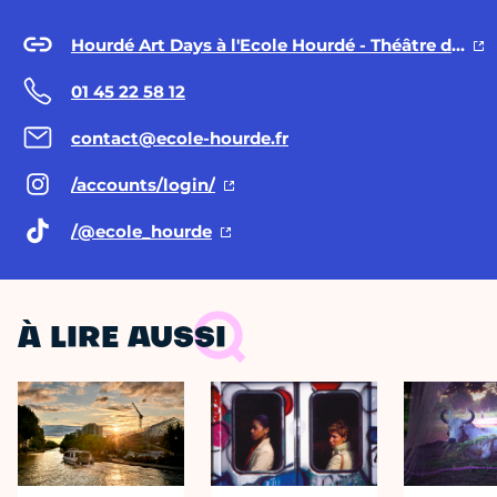
Hourdé Art Days à l'Ecole Hourdé - Théâtre de l'Européen
01 45 22 58 12
contact@ecole-hourde.fr
/accounts/login/
/@ecole
_hourde
À LIRE AUSSI