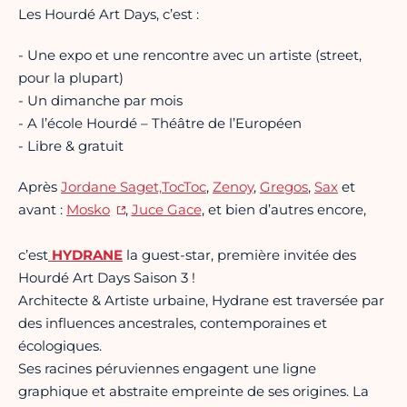
Les Hourdé Art Days, c’est :
- Une expo et une rencontre avec un artiste (street,
pour la plupart)
- Un dimanche par mois
- A l’école Hourdé – Théâtre de l’Européen
- Libre & gratuit
Après
Jordane Saget,
TocToc
,
Zenoy
,
Gregos
,
Sax
et
avant :
Mosko
,
Juce Gace
, et bien d’autres encore,
c’est
H
Y
D
R
A
N
E
la guest-star, première invitée des
Hourdé Art Days Saison 3 !
Architecte & Artiste urbaine, Hydrane est traversée par
des influences ancestrales, contemporaines et
écologiques.
Ses racines péruviennes engagent une ligne
graphique et abstraite empreinte de ses origines. La