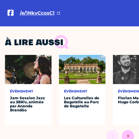
/e/1NkvCcosC1
À LIRE AUSSI
ÉVÈNEMENT
ÉVÈNEMENT
ÉVÈNEMEN
Jam Session Jazz
Les Culturelles de
Florian Ma
au 38Riv, animée
Bagatelle au Parc
Hugo Corb
par Ananda
de Bagatelle
Brandão