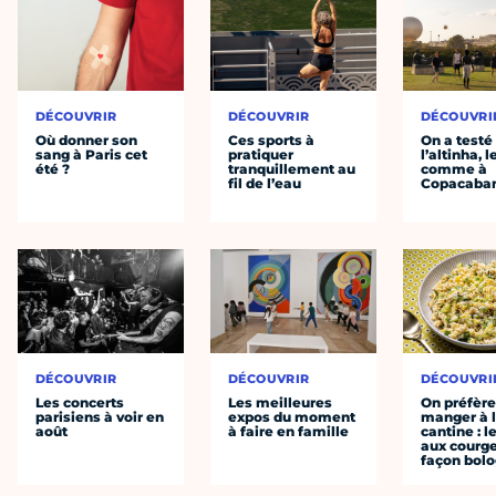
DÉCOUVRIR
DÉCOUVRIR
DÉCOUVRI
Où donner son
Ces sports à
On a testé
sang à Paris cet
pratiquer
l’altinha, l
été ?
tranquillement au
comme à
fil de l’eau
Copacaba
DÉCOUVRIR
DÉCOUVRIR
DÉCOUVRI
Les concerts
Les meilleures
On préfèr
parisiens à voir en
expos du moment
manger à 
août
à faire en famille
cantine : l
aux courge
façon bol