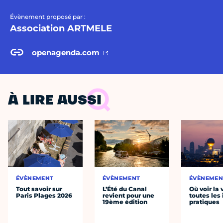
Évènement proposé par :
Association ARTMELE
openagenda.com
À LIRE AUSSI
ÉVÈNEMENT
ÉVÈNEMENT
ÉVÈNEMEN
Tout savoir sur
L’Été du Canal
Où voir la 
Paris Plages 2026
revient pour une
toutes les 
19ème édition
pratiques