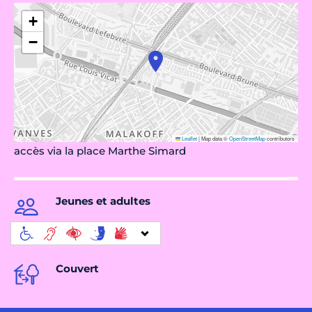
+
−
Leaflet
|
Map data ©
OpenStreetMap
contributors
accès via la place Marthe Simard
Jeunes et adultes
Couvert