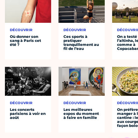
DÉCOUVRIR
DÉCOUVRIR
DÉCOUVRI
Où donner son
Ces sports à
On a testé
sang à Paris cet
pratiquer
l’altinha, l
été ?
tranquillement au
comme à
fil de l’eau
Copacaba
DÉCOUVRIR
DÉCOUVRIR
DÉCOUVRI
Les concerts
Les meilleures
On préfèr
parisiens à voir en
expos du moment
manger à 
août
à faire en famille
cantine : l
aux courge
façon bol