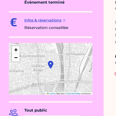
Évènement terminé
Infos & réservations
Réservation conseillée
+
−
Leaflet
|
Map data ©
OpenStreetMap
contributors
Tout public