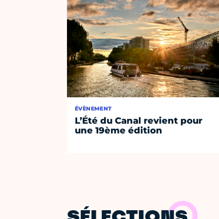
ÉVÈNEMENT
L’Été du Canal revient pour
une 19ème édition
SÉLECTIONS