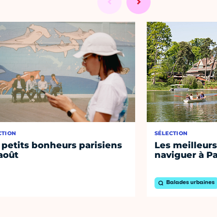
CTION
SÉLECTION
 petits bonheurs parisiens
Les meilleurs
août
naviguer à Pa
Balades urbaines