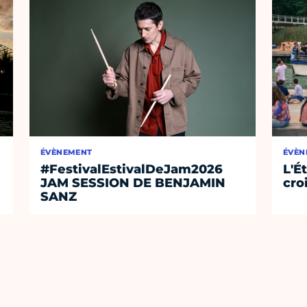
ÉVÈNEMENT
ÉVÈN
#FestivalEstivalDeJam2026
L'É
JAM SESSION DE BENJAMIN
cro
SANZ