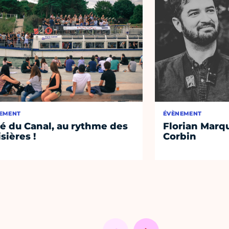
EMENT
ÉVÈNEMENT
té du Canal, au rythme des
Florian Marq
isières !
Corbin