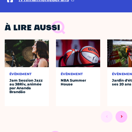
À LIRE AUSSI
ÉVÈNEMENT
ÉVÈNEMENT
ÉVÈNEMEN
Jam Session Jazz
NBA Summer
Jardin d'ét
au 38Riv, animée
House
ses 20 ans
par Ananda
Brandão