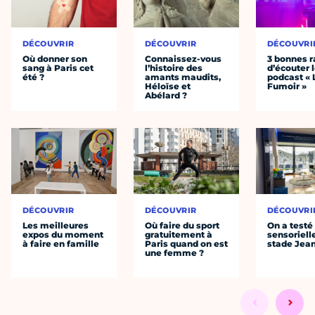
DÉCOUVRIR
DÉCOUVRIR
DÉCOUVRI
Où donner son
Connaissez-vous
3 bonnes r
sang à Paris cet
l’histoire des
d’écouter 
été ?
amants maudits,
podcast « 
Héloïse et
Fumoir »
Abélard ?
DÉCOUVRIR
DÉCOUVRIR
DÉCOUVRI
Les meilleures
Où faire du sport
On a testé 
expos du moment
gratuitement à
sensoriell
à faire en famille
Paris quand on est
stade Jea
une femme ?