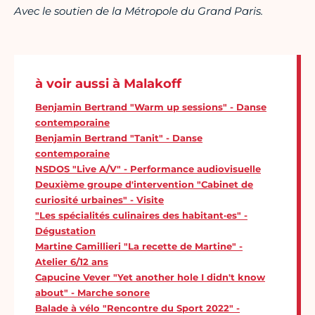
Avec le soutien de la Métropole du Grand Paris.
à voir aussi à Malakoff
Benjamin Bertrand "Warm up sessions" - Danse
contemporaine
Benjamin Bertrand "Tanit" - Danse
contemporaine
NSDOS "Live A/V" - Performance audiovisuelle
Deuxième groupe d'intervention "Cabinet de
curiosité urbaines" - Visite
"Les spécialités culinaires des habitant·es" -
Dégustation
Martine Camillieri "La recette de Martine" -
Atelier 6/12 ans
Capucine Vever "Yet another hole I didn't know
about" - Marche sonore
Balade à vélo "Rencontre du Sport 2022" -