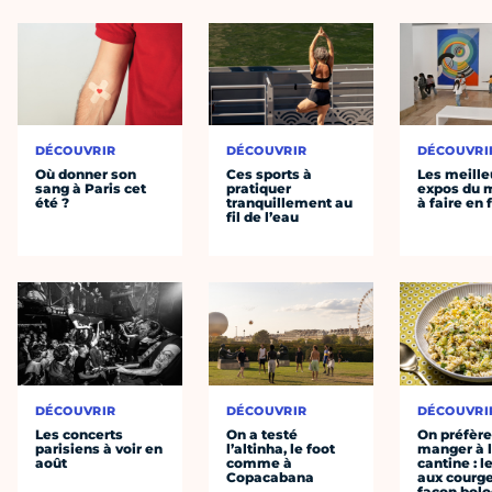
DÉCOUVRIR
DÉCOUVRIR
DÉCOUVRI
Où donner son
Ces sports à
Les meille
sang à Paris cet
pratiquer
expos du
été ?
tranquillement au
à faire en 
fil de l’eau
DÉCOUVRIR
DÉCOUVRIR
DÉCOUVRI
Les concerts
On a testé
On préfèr
parisiens à voir en
l’altinha, le foot
manger à 
août
comme à
cantine : l
Copacabana
aux courge
façon bol