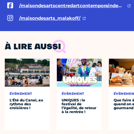
/maisondesartscentredartcontemporaindeMalakoff
/maisondesarts_malakoff/
À LIRE AUSSI
ÉVÈNEMENT
ÉVÈNEMENT
ÉVÈNEMEN
L'Été du Canal, au
UNIQUES : le
Que faire 
rythme des
festival de
quand on 
croisières !
l’égalité, de retour
gourmand
à la rentrée !