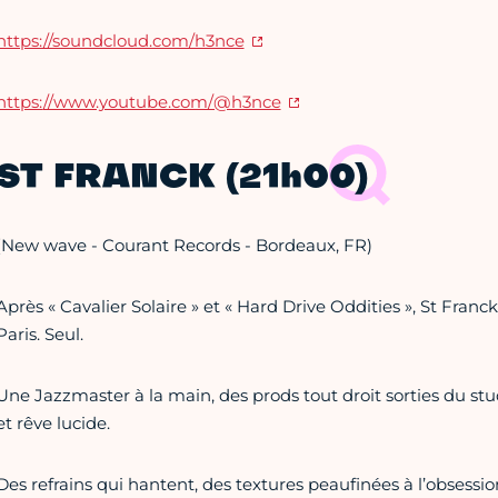
https://soundcloud.com/h3nce
https:
//www.youtube.com/@h3nce
ST FRANCK (21h00)
(New wave - Courant Records - Bordeaux, FR)
Après « Cavalier Solaire » et « Hard Drive Oddities », St Fra
Paris. Seul.
Une Jazzmaster à la main, des prods tout droit sorties du stu
et rêve lucide.
Des refrains qui hantent, des textures peaufinées à l’obsession