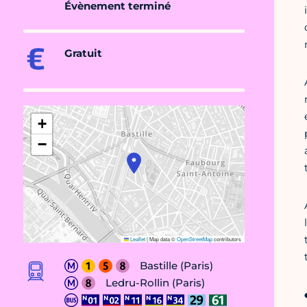
Évènement terminé
Gratuit
+
−
Leaflet
|
Map data ©
OpenStreetMap
contributors
Bastille (Paris)
Ledru-Rollin (Paris)