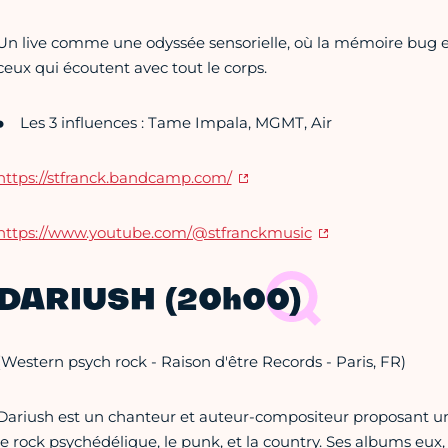
Un live comme une odyssée sensorielle, où la mémoire bug et la
ceux qui écoutent avec tout le corps.
Les 3 influences : Tame Impala, MGMT, Air
https://stfranck.bandcamp.com/
https:
//www.youtube.com/@stfranckmusic
DARIUSH (20h00)
(Western psych rock - Raison d'être Records - Paris, FR)
Dariush est un chanteur et auteur-compositeur proposant un
le rock psychédélique, le punk, et la country. Ses albums eux, 