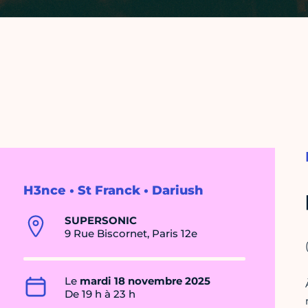
H3nce • St Franck • Dariush
SUPERSONIC
9 Rue Biscornet, Paris 12e
Le
mardi 18 novembre 2025
De 19 h à 23 h