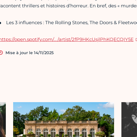
racontent thrillers et histoires d’horreur. En bref, des « murder
Les 3 influences : The Rolling Stones, The Doors & Fleetw
https://open.spotify.com/…/artist/2fP9HKcUsjlPhKQECQIY5E
Mise à jour le 14/11/2025