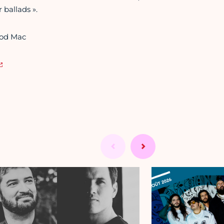
 ballads ».
ood Mac