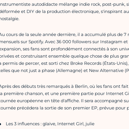
instrumentiste autodidacte mélange indie rock, post-punk,
déformée et DIY de la production électronique, s'inspirant aut
nostalgie.
Au cours de la seule année dernière, il a accumulé plus de 7 
mensuels sur Spotify. Avec 36 000 followers sur Instagram 
expansion, ses fans sont profondément connectés à son unive
privées et construisant ensemble quelque chose de plus gran
a permis de percer, est sorti chez Broke Records (États-Unis), e
telles que not just a phase (Allemagne) et New Alternative (P
Après des débuts très remarqués à Berlin, où les fans ont fait
la première chanson, et une première partie pour Internet G
tournée européenne en tête d'affiche. Il sera accompagné sur
tournée précédera la sortie de son premier EP, prévue pour p
Les 3 influences : glaive, Internet Girl, julie