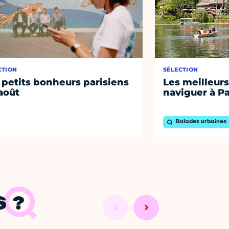
CTION
SÉLECTION
 petits bonheurs parisiens
Les meilleurs
août
naviguer à Pa
Balades urbaines
 ?