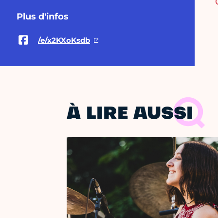
Plus d'infos
/e/x2KXoKsdb
À LIRE AUSSI