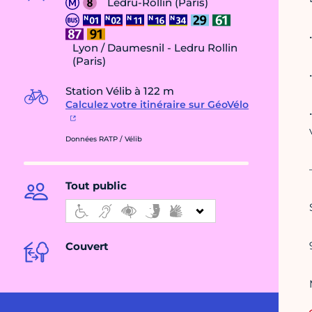
Ledru-Rollin (Paris)
Lyon / Daumesnil - Ledru Rollin
(Paris)
Station Vélib à 122 m
Calculez votre itinéraire sur GéoVélo
Données RATP / Vélib
Tout public
Couvert