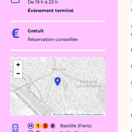
De 19 h à 23 h
Évènement terminé
Gratuit
Réservation conseillée
+
−
Leaflet
|
Map data ©
OpenStreetMap
contributors
Bastille (Paris)