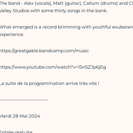
The band - Alex (vocals), Matt (guitar), Callum (drums) and C
Valley Studios with some thirty songs in the bank.
What emerged is a record brimming with youthful exuberan
experience.
https://greatgable.bandcamp.com/music
https://www.youtube.com/watch?v=1SnSZJp6jEg
La suite de la programmation arrive très vite !
———————————
Mardi 28 Mai 2024
Entrée gratuite