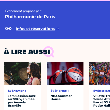
Évènement proposé par :
Philharmonie de Paris
Infos et réservations
À LIRE AUSSI
ÉVÈNEMENT
ÉVÈNEMENT
ÉVÈNEMEN
Jam Session Jazz
NBA Summer
Villette Tr
au 38Riv, animée
House
Soirée Afr
par Ananda
live et DJ 
Brandão
Petite Hal