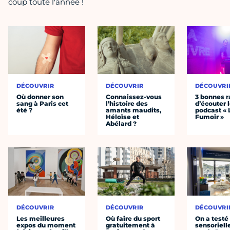
coup toute l'année !
DÉCOUVRIR
DÉCOUVRIR
DÉCOUVRI
Où donner son
Connaissez-vous
3 bonnes r
sang à Paris cet
l’histoire des
d’écouter 
été ?
amants maudits,
podcast « 
Héloïse et
Fumoir »
Abélard ?
DÉCOUVRIR
DÉCOUVRIR
DÉCOUVRI
Les meilleures
Où faire du sport
On a testé 
expos du moment
gratuitement à
sensoriell