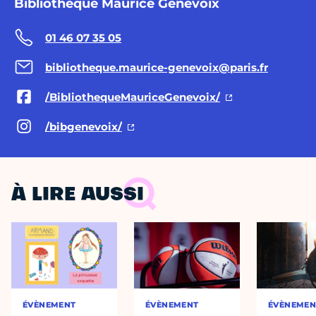
Bibliothèque Maurice Genevoix
01 46 07 35 05
bibliotheque.maurice-genevoix@paris.fr
/BibliothequeMauriceGenevoix/
/bibgenevoix/
À LIRE AUSSI
ÉVÈNEMENT
ÉVÈNEMENT
ÉVÈNEMEN