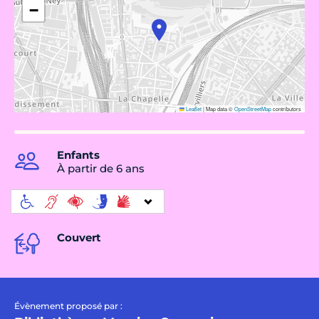
−
Leaflet
|
Map data ©
OpenStreetMap
contributors
Enfants
À partir de 6 ans
Couvert
Évènement proposé par :