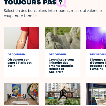
TOUJOURS PAS ?
Sélection des bons plans intemporels, mais qui valent le
coup toute l'année !
DÉCOUVRIR
DÉCOUVRIR
DÉCOUVRI
Où donner son
Connaissez-vous
3 bonnes r
sang à Paris cet
l’histoire des
d’écouter 
été ?
amants maudits,
podcast « 
Héloïse et
Fumoir »
Abélard ?