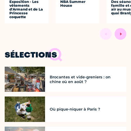
Exposition - Les
NBA Summer
Des séanc
vêtements
House
famille et 
d'Armand et de La
air au mu
Princesse
quai Branl
coquette
SÉLECTIONS
Brocantes et vide-greniers : on
chine où en août ?
Où pique-niquer à Paris ?