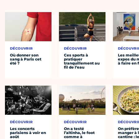
DÉCOUVRIR
DÉCOUVRIR
DÉCOUVRI
Où donner son
Ces sports à
Les meille
sang à Paris cet
pratiquer
expos du
été ?
tranquillement au
à faire en 
fil de l’eau
DÉCOUVRIR
DÉCOUVRIR
DÉCOUVRI
Les concerts
On a testé
On préfèr
parisiens à voir en
l’altinha, le foot
manger à 
août
comme à
cantine : l