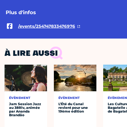
Plus d'infos
/events/254747833476976
À LIRE AUSSI
ÉVÈNEMENT
ÉVÈNEMENT
ÉVÈNEMEN
Jam Session Jazz
L’Été du Canal
Les Cultur
au 38Riv, animée
revient pour une
Bagatelle 
par Ananda
19ème édition
de Bagatel
Brandão