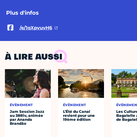
Plus d'infos
/e/1qXpvuvH6
À LIRE AUSSI
ÉVÈNEMENT
ÉVÈNEMENT
ÉVÈNEMEN
Jam Session Jazz
L’Été du Canal
Les Cultur
au 38Riv, animée
revient pour une
Bagatelle 
par Ananda
19ème édition
de Bagatel
Brandão