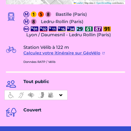
Leaflet
|
Map data ©
OpenStreetMap
contributors
Bastille (Paris)
Ledru-Rollin (Paris)
Lyon / Daumesnil - Ledru Rollin (Paris)
Station Vélib à 122 m
Calculez votre itinéraire sur GéoVélo
Données RATP / Vélib
Tout public
Couvert