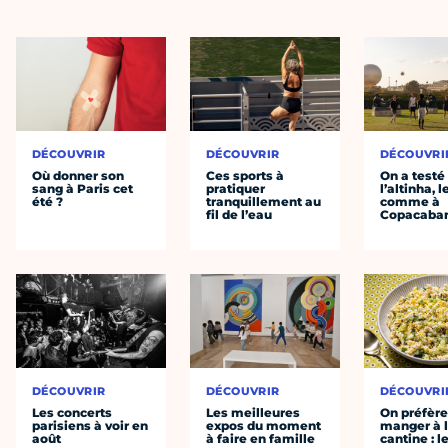
DÉCOUVRIR
DÉCOUVRIR
DÉCOUVRI
Où donner son
Ces sports à
On a testé
sang à Paris cet
pratiquer
l’altinha, l
été ?
tranquillement au
comme à
fil de l’eau
Copacaba
DÉCOUVRIR
DÉCOUVRIR
DÉCOUVRI
Les concerts
Les meilleures
On préfèr
parisiens à voir en
expos du moment
manger à 
août
à faire en famille
cantine : l