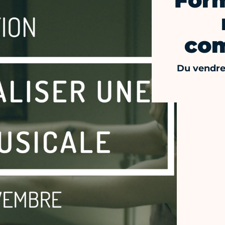
Form
com
Du vendre