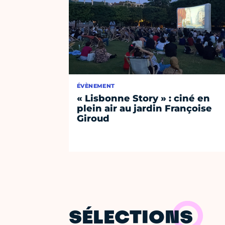
ÉVÈNEMENT
« Lisbonne Story » : ciné en
plein air au jardin Françoise
Giroud
SÉLECTIONS