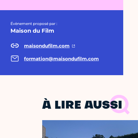
Évènement proposé par :
Maison du Film
maisondufilm.com
formation@maisondufilm.com
À LIRE AUSSI