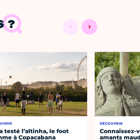
 ?
UVRIR
DÉCOUVRIR
a testé l’altinha, le foot
Connaissez-vo
mme à Copacabana
amants maudi