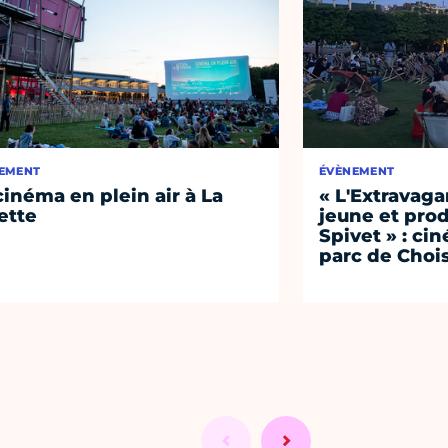
EMENT
ÉVÈNEMENT
cinéma en plein air à La
« L'Extravag
lette
jeune et prod
Spivet » : cin
parc de Choi