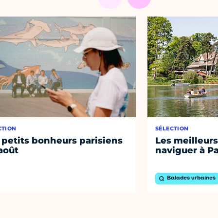
CTION
SÉLECTION
 petits bonheurs parisiens
Les meilleurs
août
naviguer à Pa
Balades urbaines