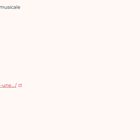
 musicale
r-une…/