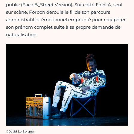
public (Face B_Street Version). Sur cette Face A, seul
sur scène, Forbon déroule le fil de son parcours
administratif et émotionnel emprunté pour récupérer
son prénom complet suite à sa propre demande de
naturalisation.
Crédit photo :
©David Le Borgne