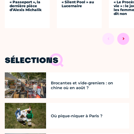
« Passeport », la
« Silent Pool » au
« Le Procè
dernière pièce
Lucernaire
vie » : le j
d’Alexis Michalik
les femme
dit non
SÉLECTIONS
Brocantes et vide-greniers : on
chine où en août ?
Où pique-niquer à Paris ?