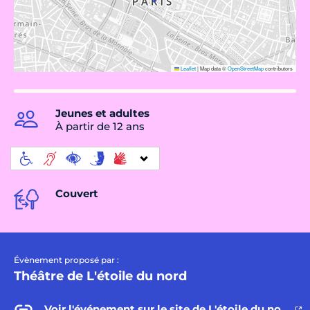
Leaflet
|
Map data ©
OpenStreetMap
contributors
Jeunes et adultes
À partir de 12 ans
Couvert
Évènement proposé par :
Théâtre de L'étoile du nord
Voir l'événement sur le site de L'étoile du nord →