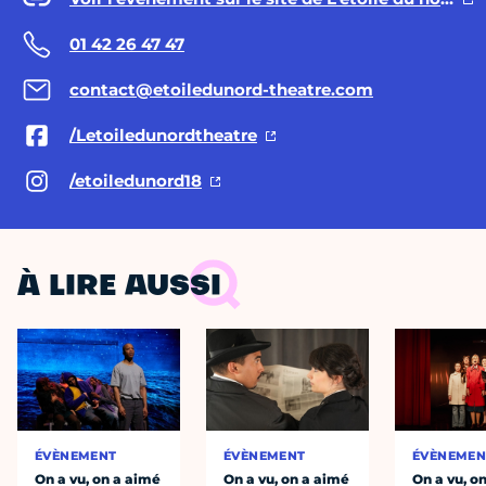
01 42 26 47 47
contact@etoiledunord-theatre.com
/Letoiledunordtheatre
/etoiledunord18
À LIRE AUSSI
ÉVÈNEMENT
ÉVÈNEMENT
ÉVÈNEMEN
On a vu, on a aimé
On a vu, on a aimé
On a vu, o