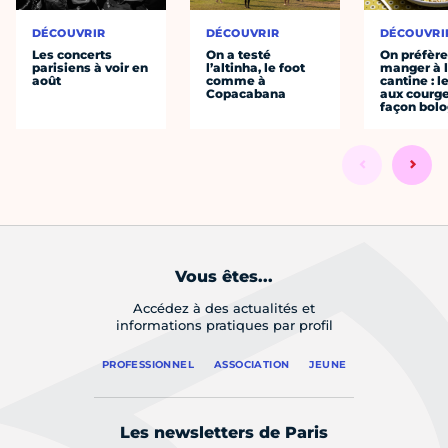
DÉCOUVRIR
DÉCOUVRIR
DÉCOUVRI
Les concerts
On a testé
On préfèr
parisiens à voir en
l’altinha, le foot
manger à 
août
comme à
cantine : l
Copacabana
aux courge
façon bol
Vous êtes...
Accédez à des actualités et
informations pratiques par profil
PROFESSIONNEL
ASSOCIATION
JEUNE
Les newsletters de Paris