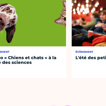
EMENT
ÉVÈNEMENT
o « Chiens et chats » à la
L'été des pet
é des sciences