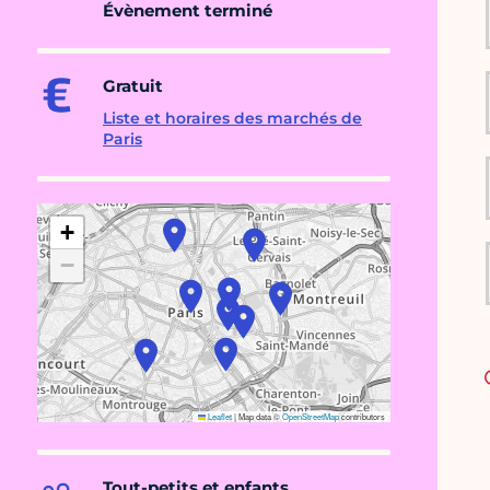
Évènement terminé
Gratuit
Liste et horaires des marchés de
Paris
+
−
Leaflet
|
Map data ©
OpenStreetMap
contributors
Tout-petits et enfants