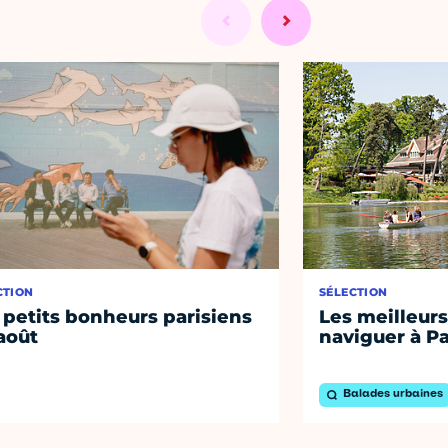
CTION
SÉLECTION
 petits bonheurs parisiens
Les meilleurs
août
naviguer à Pa
Balades urbaines