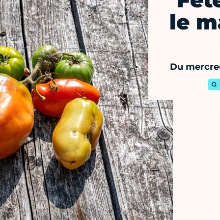
Fêt
le m
Du mercre