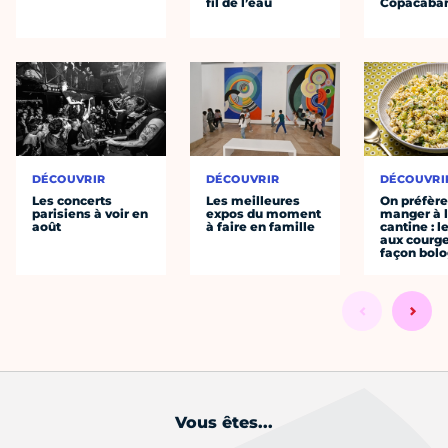
fil de l’eau
Copacaba
DÉCOUVRIR
DÉCOUVRIR
DÉCOUVRI
Les concerts
Les meilleures
On préfèr
parisiens à voir en
expos du moment
manger à 
août
à faire en famille
cantine : l
aux courge
façon bol
Vous êtes...