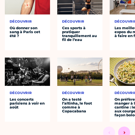
DÉCOUVRIR
DÉCOUVRIR
DÉCOUVRI
Où donner son
Ces sports à
Les meille
sang à Paris cet
pratiquer
expos du
été ?
tranquillement au
à faire en 
fil de l’eau
DÉCOUVRIR
DÉCOUVRIR
DÉCOUVRI
Les concerts
On a testé
On préfèr
parisiens à voir en
l’altinha, le foot
manger à 
août
comme à
cantine : l
Copacabana
aux courge
façon bol