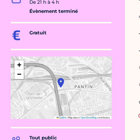
De 21 h à 4 h
Évènement terminé
Gratuit
+
−
Leaflet
|
Map data ©
OpenStreetMap
contributors
Tout public