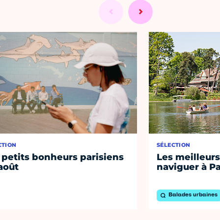
CTION
SÉLECTION
 petits bonheurs parisiens
Les meilleurs
août
naviguer à Pa
Balades urbaines