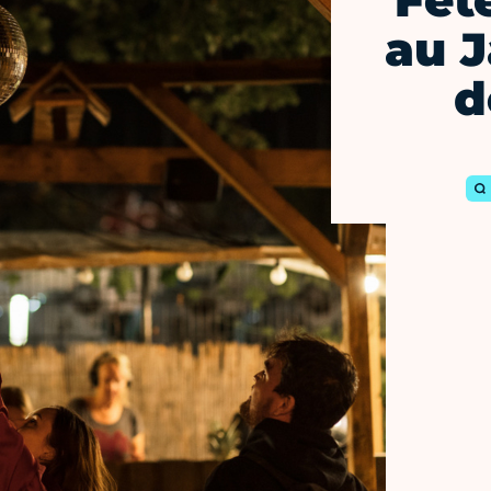
Fêt
au J
d