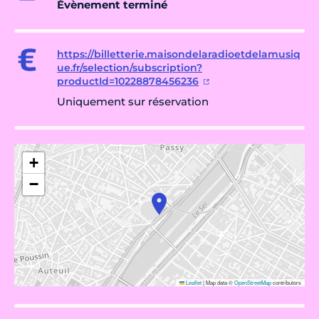
Évènement terminé
https://billetterie.maisondelaradioetdelamusiq
ue.fr/selection/subscription?
productId=10228878456236
Uniquement sur réservation
+
−
Leaflet
|
Map data ©
OpenStreetMap
contributors