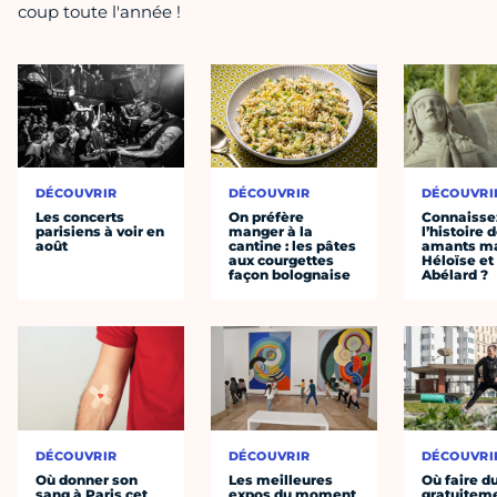
coup toute l'année !
DÉCOUVRIR
DÉCOUVRIR
DÉCOUVRI
Les concerts
On préfère
Connaisse
parisiens à voir en
manger à la
l’histoire 
août
cantine : les pâtes
amants ma
aux courgettes
Héloïse et
façon bolognaise
Abélard ?
DÉCOUVRIR
DÉCOUVRIR
DÉCOUVRI
Où donner son
Les meilleures
Où faire d
sang à Paris cet
expos du moment
gratuitem