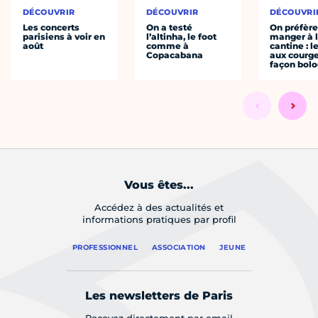
DÉCOUVRIR
DÉCOUVRIR
DÉCOUVRI
Les concerts
On a testé
On préfèr
parisiens à voir en
l’altinha, le foot
manger à 
août
comme à
cantine : l
Copacabana
aux courge
façon bol
Vous êtes...
Accédez à des actualités et
informations pratiques par profil
PROFESSIONNEL
ASSOCIATION
JEUNE
Les newsletters de Paris