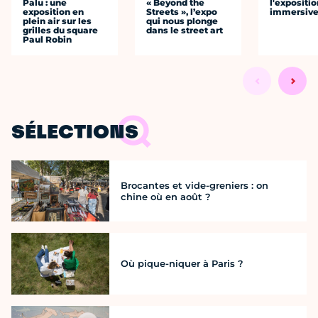
Palu : une
« Beyond the
l'expositio
exposition en
Streets », l’expo
immersiv
plein air sur les
qui nous plonge
grilles du square
dans le street art
Paul Robin
SÉLECTIONS
Brocantes et vide-greniers : on
chine où en août ?
Où pique-niquer à Paris ?