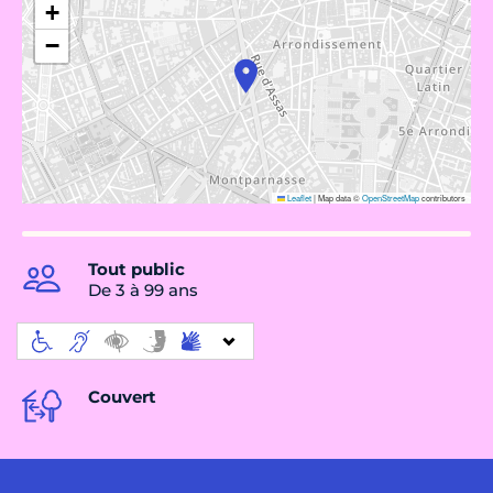
+
−
Leaflet
|
Map data ©
OpenStreetMap
contributors
Tout public
De 3 à 99 ans
Couvert