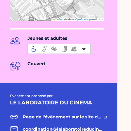
Leaflet
|
Map data ©
OpenStreetMap
contributors
Jeunes et adultes
Couvert
Évènement proposé par :
LE LABORATOIRE DU CINEMA
Page de l'évènement sur le site de l'asso.
coordination@lelaboratoireducinema.fr