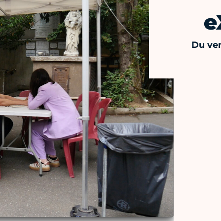
e
Du ve