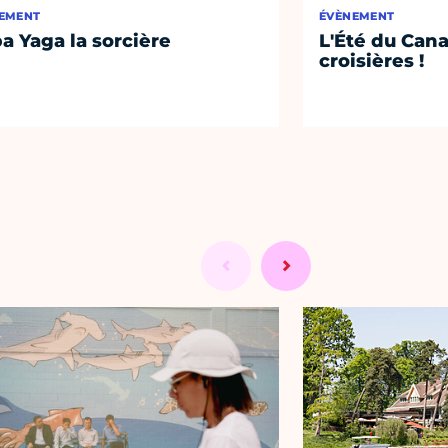
EMENT
ÉVÈNEMENT
a Yaga la sorcière
L'Été du Cana
croisières !