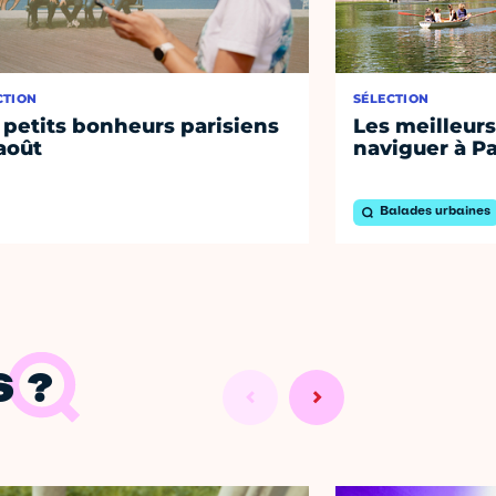
CTION
SÉLECTION
 petits bonheurs parisiens
Les meilleurs
août
naviguer à Pa
Balades urbaines
 ?