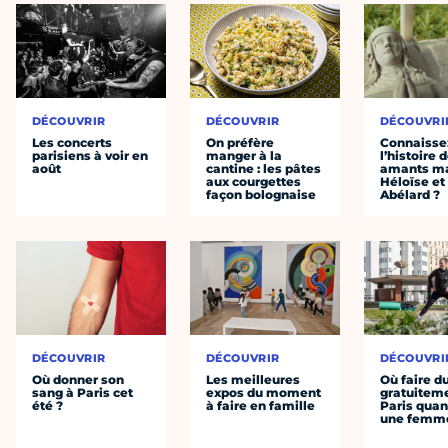
DÉCOUVRIR
DÉCOUVRIR
DÉCOUVRI
Les concerts
On préfère
Connaisse
parisiens à voir en
manger à la
l’histoire 
août
cantine : les pâtes
amants ma
aux courgettes
Héloïse et
façon bolognaise
Abélard ?
DÉCOUVRIR
DÉCOUVRIR
DÉCOUVRI
Où donner son
Les meilleures
Où faire d
sang à Paris cet
expos du moment
gratuitem
été ?
à faire en famille
Paris quan
une femm