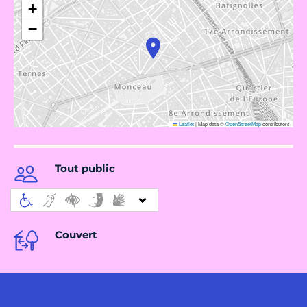
+
−
Leaflet
|
Map data ©
OpenStreetMap
contributors
Tout public
Couvert