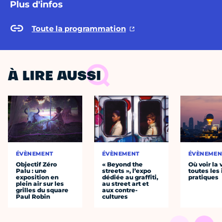
Plus d'infos
Toute la programmation
À LIRE AUSSI
ÉVÈNEMENT
ÉVÈNEMENT
ÉVÈNEMEN
Objectif Zéro
« Beyond the
Où voir la 
Palu : une
streets », l’expo
toutes les 
exposition en
dédiée au graffiti,
pratiques
plein air sur les
au street art et
grilles du square
aux contre-
Paul Robin
cultures