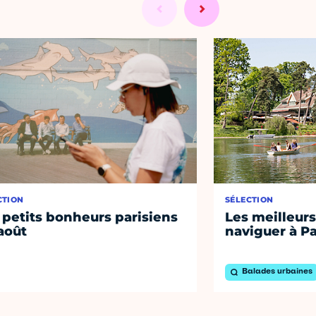
CTION
SÉLECTION
 petits bonheurs parisiens
Les meilleurs
août
naviguer à Pa
Balades urbaines