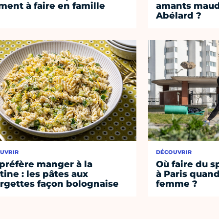
ent à faire en famille
amants maudi
Abélard ?
UVRIR
DÉCOUVRIR
préfère manger à la
Où faire du s
tine : les pâtes aux
à Paris quand
rgettes façon bolognaise
femme ?