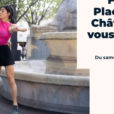
F
Pla
Châ
vous
Du same