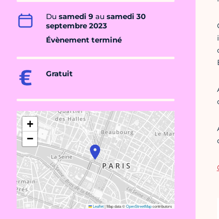
Du
samedi 9
au
samedi 30
septembre 2023
Évènement terminé
Gratuit
+
−
Leaflet
|
Map data ©
OpenStreetMap
contributors