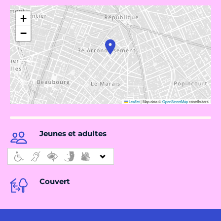
+
−
Leaflet
|
Map data ©
OpenStreetMap
contributors
Jeunes et adultes
Couvert