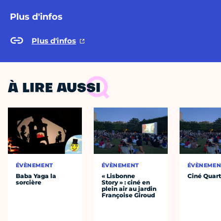
Plus d'infos
Plus d'infos
À LIRE AUSSI
ÉVÈNEMENT
ÉVÈNEMENT
ÉVÈNEMEN
Baba Yaga la
« Lisbonne
Ciné Quart
sorcière
Story » : ciné en
plein air au jardin
Françoise Giroud