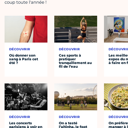
coup toute l'année !
DÉCOUVRIR
DÉCOUVRIR
DÉCOUVRI
Où donner son
Ces sports à
Les meille
sang à Paris cet
pratiquer
expos du
été ?
tranquillement au
à faire en 
fil de l’eau
DÉCOUVRIR
DÉCOUVRIR
DÉCOUVRI
Les concerts
On a testé
On préfèr
parisiens à voir en
l’altinha, le foot
manger à 