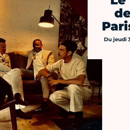
Le 
de
Pari
Du jeudi 