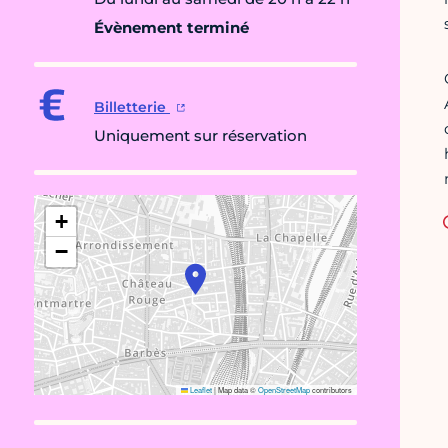
Évènement terminé
Billetterie
Uniquement sur réservation
+
−
Leaflet
|
Map data ©
OpenStreetMap
contributors