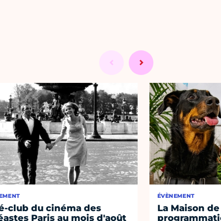
EMENT
ÉVÈNEMENT
é-club du cinéma des
La Maison de 
éastes Paris au mois d'août
programmati