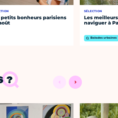
CTION
SÉLECTION
 petits bonheurs parisiens
Les meilleurs
août
naviguer à Pa
Balades urbaines
 ?