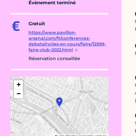
Évènement terminé
Gratuit
https://www.pavillon-
arsenal.com/fr/conferences-
debats/cycles-en-cours/faire/12599-
faire-club-2022.html
Réservation conseillée
+
−
Leaflet
|
Map data ©
OpenStreetMap
contributors