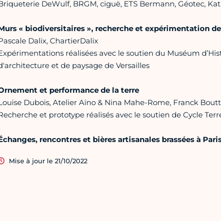
Briqueterie DeWulf, BRGM, ciguë, ETS Bermann, Géotec, Kath
Murs « biodiversitaires », recherche et expérimentation d
Pascale Dalix, ChartierDalix
Expérimentations réalisées avec le soutien du Muséum d’Histoi
d'architecture et de paysage de Versailles
Ornement et performance de la terre
Louise Dubois, Atelier Aïno & Nina Mahe-Rome, Franck Bout
Recherche et prototype réalisés avec le soutien de Cycle Terr
Échanges, rencontres et bières artisanales brassées à Pari
Mise à jour le 21/10/2022