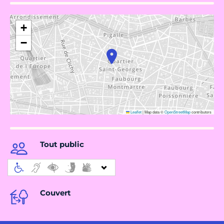
+
−
Leaflet
|
Map data ©
OpenStreetMap
contributors
Tout public
Couvert