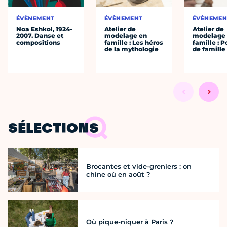
ÉVÈNEMENT
ÉVÈNEMENT
ÉVÈNEMEN
Noa Eshkol, 1924-
Atelier de
Atelier de
2007. Danse et
modelage en
modelage
compositions
famille : Les héros
famille : P
de la mythologie
de famille
SÉLECTIONS
Brocantes et vide-greniers : on
chine où en août ?
Où pique-niquer à Paris ?