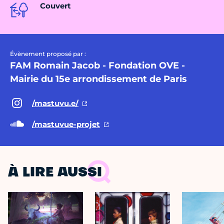
Couvert
Évènement proposé par :
FAM Romain Jacob - Fondation OVE -
Mairie du 15e arrondissement de Paris
/mastuvu.e/
/mastuvue-projet
À LIRE AUSSI