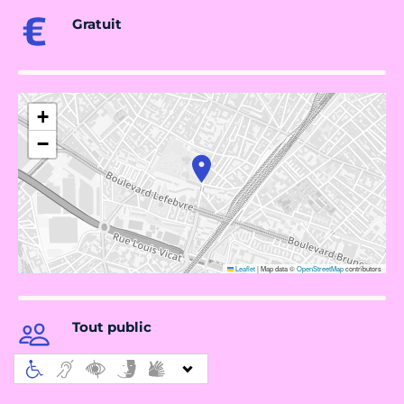
Gratuit
+
−
Leaflet
|
Map data ©
OpenStreetMap
contributors
Tout public