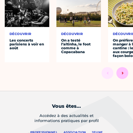
DÉCOUVRIR
DÉCOUVRIR
DÉCOUVRI
Les concerts
On a testé
On préfèr
parisiens à voir en
l’altinha, le foot
manger à 
août
comme à
cantine : l
Copacabana
aux courge
façon bol
Vous êtes...
Accédez à des actualités et
informations pratiques par profil
PROFESSIONNEL
ASSOCIATION
JEUNE