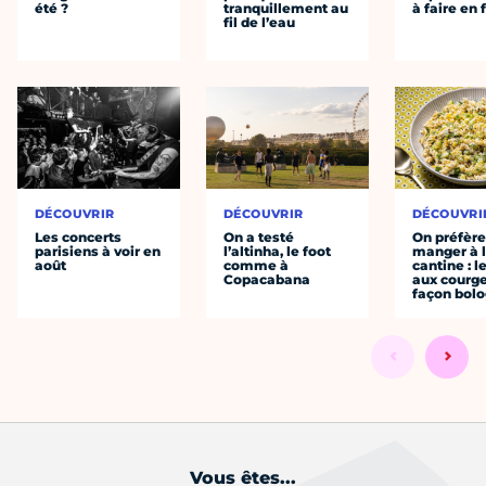
été ?
tranquillement au
à faire en 
fil de l’eau
DÉCOUVRIR
DÉCOUVRIR
DÉCOUVRI
Les concerts
On a testé
On préfèr
parisiens à voir en
l’altinha, le foot
manger à 
août
comme à
cantine : l
Copacabana
aux courge
façon bol
Vous êtes...