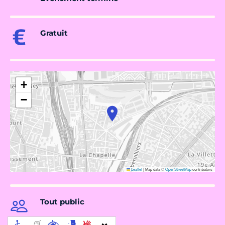
Gratuit
+
−
Leaflet
|
Map data ©
OpenStreetMap
contributors
Tout public