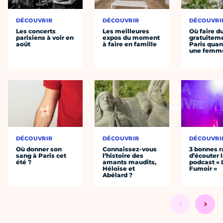
DÉCOUVRIR
DÉCOUVRIR
DÉCOUVRI
Les concerts
Les meilleures
Où faire d
parisiens à voir en
expos du moment
gratuitem
août
à faire en famille
Paris quan
une femm
DÉCOUVRIR
DÉCOUVRIR
DÉCOUVRI
Où donner son
Connaissez-vous
3 bonnes r
sang à Paris cet
l’histoire des
d’écouter 
été ?
amants maudits,
podcast « 
Héloïse et
Fumoir »
Abélard ?