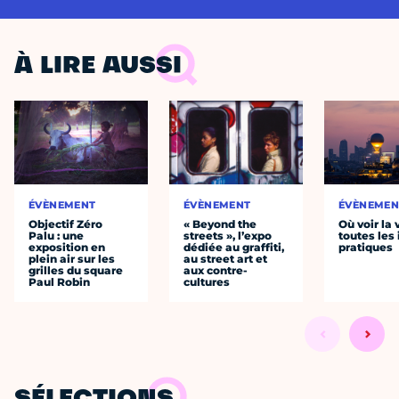
À LIRE AUSSI
ÉVÈNEMENT
ÉVÈNEMENT
ÉVÈNEMEN
Objectif Zéro
« Beyond the
Où voir la 
Palu : une
streets », l’expo
toutes les 
exposition en
dédiée au graffiti,
pratiques
plein air sur les
au street art et
grilles du square
aux contre-
Paul Robin
cultures