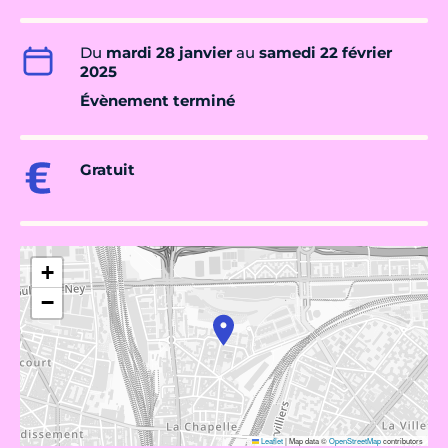
Du
mardi 28 janvier
au
samedi 22 février
2025
Évènement terminé
Gratuit
+
−
Leaflet
|
Map data ©
OpenStreetMap
contributors