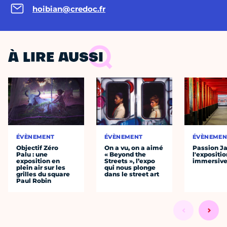
hoibian@credoc.fr
À LIRE AUSSI
ÉVÈNEMENT
ÉVÈNEMENT
ÉVÈNEMEN
Objectif Zéro
On a vu, on a aimé
Passion J
Palu : une
« Beyond the
l'expositio
exposition en
Streets », l’expo
immersiv
plein air sur les
qui nous plonge
grilles du square
dans le street art
Paul Robin