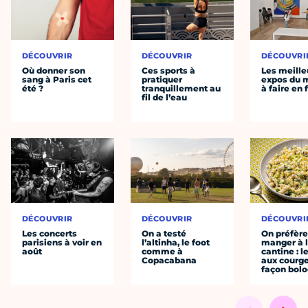
DÉCOUVRIR
DÉCOUVRIR
DÉCOUVRI
Où donner son
Ces sports à
Les meille
sang à Paris cet
pratiquer
expos du
été ?
tranquillement au
à faire en 
fil de l’eau
DÉCOUVRIR
DÉCOUVRIR
DÉCOUVRI
Les concerts
On a testé
On préfèr
parisiens à voir en
l’altinha, le foot
manger à 
août
comme à
cantine : l
Copacabana
aux courge
façon bol