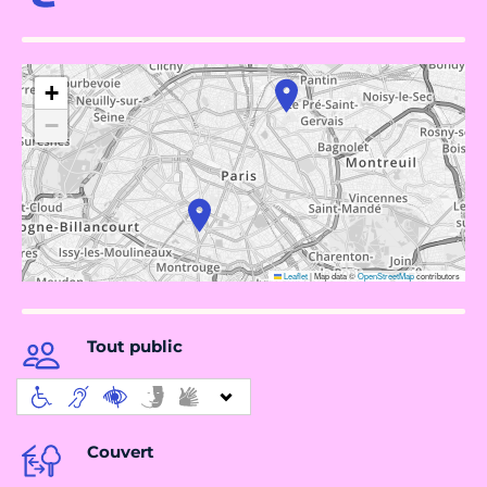
+
−
Leaflet
|
Map data ©
OpenStreetMap
contributors
Tout public
Couvert