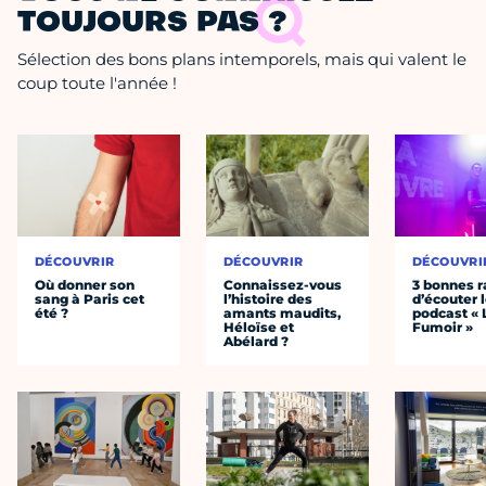
TOUJOURS PAS ?
Sélection des bons plans intemporels, mais qui valent le
coup toute l'année !
DÉCOUVRIR
DÉCOUVRIR
DÉCOUVRI
Où donner son
Connaissez-vous
3 bonnes r
sang à Paris cet
l’histoire des
d’écouter 
été ?
amants maudits,
podcast « 
Héloïse et
Fumoir »
Abélard ?