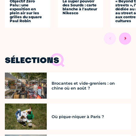
Objectif Zéro
Le super pouvoir
« Beyond 
Palu : une
des Sourds : carte
streets », 
exposition en
blanche à l'auteur
dédiée au g
plein air sur les
Nikesco
au street a
grilles du square
aux contre
Paul Robin
cultures
SÉLECTIONS
Brocantes et vide-greniers : on
chine où en août ?
Où pique-niquer à Paris ?