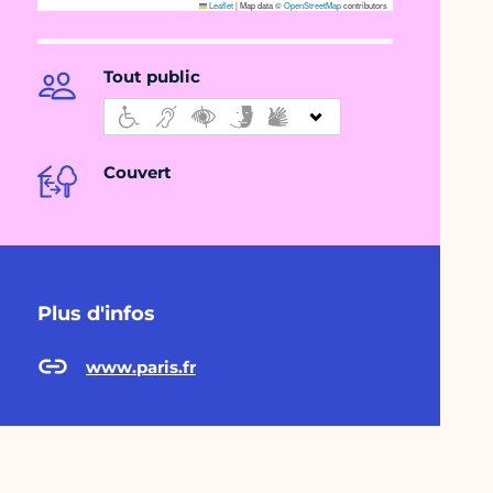
Leaflet
|
Map data ©
OpenStreetMap
contributors
Tout public
Couvert
Plus d'infos
www.paris.fr