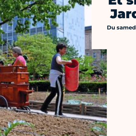
Et s
Jar
Du samedi