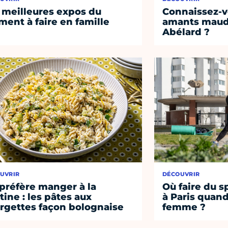
 meilleures expos du
Connaissez-vo
ent à faire en famille
amants maudi
Abélard ?
UVRIR
DÉCOUVRIR
préfère manger à la
Où faire du s
tine : les pâtes aux
à Paris quand
rgettes façon bolognaise
femme ?