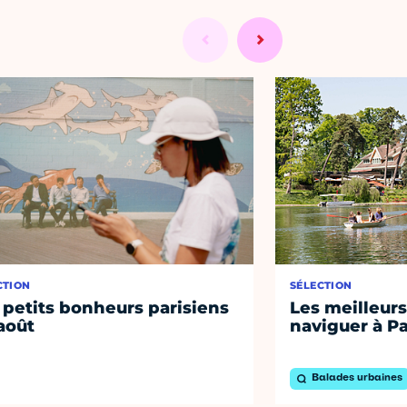
CTION
SÉLECTION
 petits bonheurs parisiens
Les meilleurs
août
naviguer à Pa
Balades urbaines