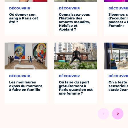
DÉCOUVRIR
DÉCOUVRIR
DÉCOUVRI
Où donner son
Connaissez-vous
3 bonnes r
sang à Paris cet
l’histoire des
d’écouter 
été ?
amants maudits,
podcast « 
Héloïse et
Fumoir »
Abélard ?
DÉCOUVRIR
DÉCOUVRIR
DÉCOUVRI
Les meilleures
Où faire du sport
On a testé 
expos du moment
gratuitement à
sensoriell
à faire en famille
Paris quand on est
stade Jea
une femme ?