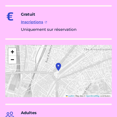
Gratuit
Inscriptions
Uniquement sur réservation
+
−
Leaflet
|
Map data ©
OpenStreetMap
contributors
Adultes