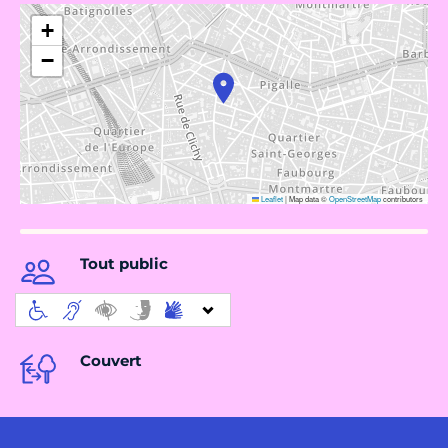
+
−
Leaflet
|
Map data ©
OpenStreetMap
contributors
Tout public
Couvert