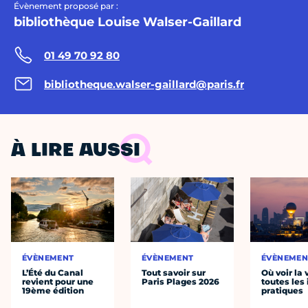
Évènement proposé par :
bibliothèque Louise Walser-Gaillard
01 49 70 92 80
bibliotheque.walser-gaillard@paris.fr
À LIRE AUSSI
ÉVÈNEMENT
ÉVÈNEMENT
ÉVÈNEMEN
L’Été du Canal
Tout savoir sur
Où voir la 
revient pour une
Paris Plages 2026
toutes les 
19ème édition
pratiques