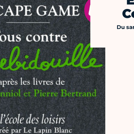
C
Du sa