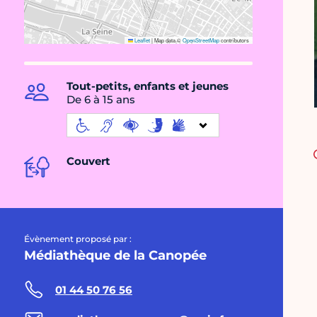
Leaflet
|
Map data ©
OpenStreetMap
contributors
Tout-petits, enfants et jeunes
De 6 à 15 ans
Couvert
Évènement proposé par :
Médiathèque de la Canopée
01 44 50 76 56