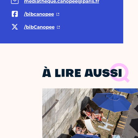
mediatheque.canopee@paris.fr
/bibcanopee
/bibCanopee
À LIRE AUSSI