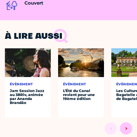
Couvert
À LIRE AUSSI
ÉVÈNEMENT
ÉVÈNEMENT
ÉVÈNEMEN
Jam Session Jazz
L’Été du Canal
Les Cultur
au 38Riv, animée
revient pour une
Bagatelle 
par Ananda
19ème édition
de Bagatel
Brandão