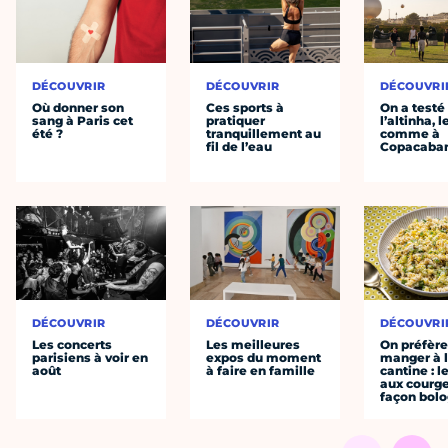
DÉCOUVRIR
DÉCOUVRIR
DÉCOUVRI
Où donner son
Ces sports à
On a testé
sang à Paris cet
pratiquer
l’altinha, l
été ?
tranquillement au
comme à
fil de l’eau
Copacaba
DÉCOUVRIR
DÉCOUVRIR
DÉCOUVRI
Les concerts
Les meilleures
On préfèr
parisiens à voir en
expos du moment
manger à 
août
à faire en famille
cantine : l
aux courge
façon bol