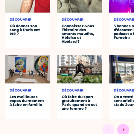
DÉCOUVRIR
DÉCOUVRIR
DÉCOUVRI
Où donner son
Connaissez-vous
3 bonnes r
sang à Paris cet
l’histoire des
d’écouter 
été ?
amants maudits,
podcast « 
Héloïse et
Fumoir »
Abélard ?
DÉCOUVRIR
DÉCOUVRIR
DÉCOUVRI
Les meilleures
Où faire du sport
On a testé 
expos du moment
gratuitement à
sensoriell
à faire en famille
Paris quand on est
stade Jea
une femme ?