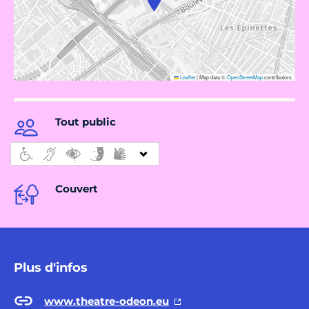
Leaflet
|
Map data ©
OpenStreetMap
contributors
Tout public
Couvert
Plus d'infos
www.theatre-odeon.eu