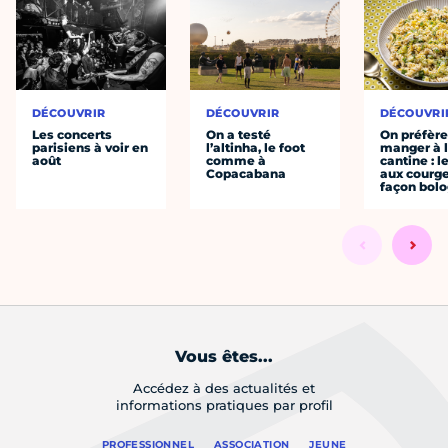
DÉCOUVRIR
DÉCOUVRIR
DÉCOUVRI
Les concerts
On a testé
On préfèr
parisiens à voir en
l’altinha, le foot
manger à 
août
comme à
cantine : l
Copacabana
aux courge
façon bol
Vous êtes...
Accédez à des actualités et
informations pratiques par profil
PROFESSIONNEL
ASSOCIATION
JEUNE