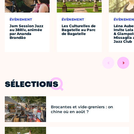
ÉVÈNEMENT
ÉVÈNEMENT
ÉVÈNEMEN
Jam Session Jazz
Les Culturelles de
Léna Auber
au 38Riv, animée
Bagatelle au Parc
Invite Lol
par Ananda
de Bagatelle
& Giampol
Brandão
Missaglia 
Jazz Club
SÉLECTIONS
Brocantes et vide-greniers : on
chine où en août ?