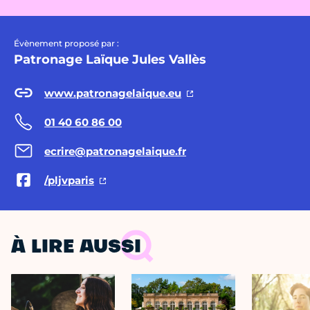
Évènement proposé par :
Patronage Laïque Jules Vallès
www.patronagelaique.eu
01 40 60 86 00
ecrire@patronagelaique.fr
/pljvparis
À LIRE AUSSI